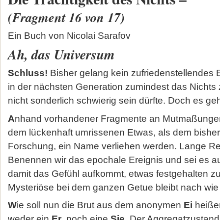
(Fragment 16 von 17)
Ein Buch von Nicolai Sarafov
Ah, das Universum
Schluss!
Bisher gelang kein zufriedenstellendes 
in der nächsten Generation zumindest das Nichts 
nicht sonderlich schwierig sein dürfte. Doch es ge
A
nhand vorhandener Fragmente an Mutmaßungen 
dem lückenhaft umrissenen Etwas, als dem bisher
Forschung, ein Name verliehen werden. Lange Red
Benennen wir das epochale Ereignis und sei es auc
damit das Gefühl aufkommt, etwas festgehalten z
Mysteriöse bei dem ganzen Getue bleibt nach wie 
W
ie soll nun die Brut aus dem anonymen
Ei
heiße
weder ein
Er
, noch eine
Sie
. Der Aggregatzustand 