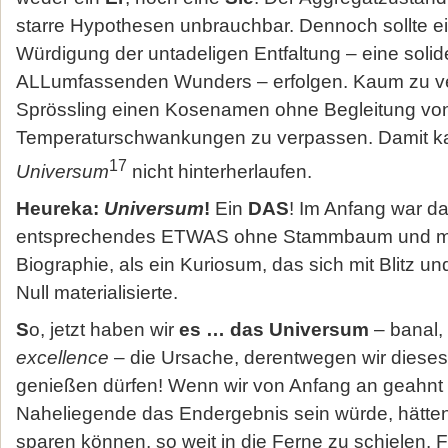
starre Hypothesen unbrauchbar. Dennoch sollte
Würdigung der untadeligen Entfaltung – eine sol
ALLumfassenden Wunders – erfolgen. Kaum zu ve
Sprössling einen Kosenamen ohne Begleitung von
Temperaturschwankungen zu verpassen. Damit 
17
Universum
nicht hinterherlaufen.
Heureka:
Universum
!
Ein
DAS
! Im Anfang war d
entsprechendes ETWAS ohne Stammbaum und mi
Biographie, als ein Kuriosum, das sich mit Blitz u
Null materialisierte.
S
o, jetzt haben wir
es …
das Universum
– banal,
excellence
– die Ursache, derentwegen wir diese
genießen dürfen! Wenn wir von Anfang an geahnt 
Naheliegende das Endergebnis sein würde, hätten
sparen können, so weit in die Ferne zu schielen. F