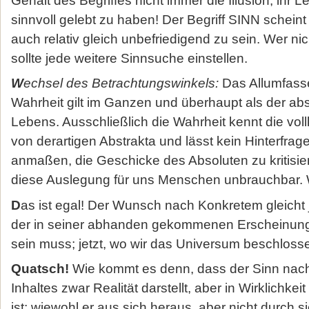
sinnvoll gelebt zu haben! Der Begriff SINN scheint
auch relativ gleich unbefriedigend zu sein. Wer ni
sollte jede weitere Sinnsuche einstellen.
W
echsel des Betrachtungswinkels:
Das Allumfass
Wahrheit gilt im Ganzen und überhaupt als der ab
Lebens. Ausschließlich die Wahrheit kennt die v
von derartigen Abstrakta und lässt kein Hinterfrag
anmaßen, die Geschicke des Absoluten zu kritisi
diese Auslegung für uns Menschen unbrauchbar. 
D
as ist egal! Der Wunsch nach Konkretem gleich
der in seiner abhanden gekommenen Erscheinung 
sein muss; jetzt, wo wir das Universum beschloss
Quatsch!
Wie kommt es denn, dass der Sinn nac
Inhaltes zwar Realität darstellt, aber in Wirklichkei
ist; wiewohl er aus sich heraus, aber nicht durch s