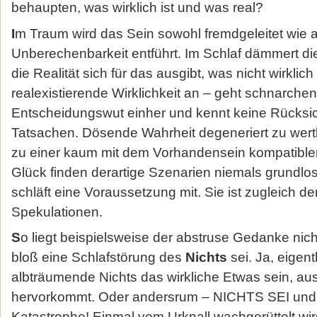
behaupten, was wirklich ist und was real?
I
m Traum wird das Sein sowohl fremdgeleitet wie a
Unberechenbarkeit entführt. Im Schlaf dämmert di
die Realität sich für das ausgibt, was nicht wirklich
realexistierende Wirklichkeit an – geht schnarche
Entscheidungswut einher und kennt keine Rücksic
Tatsachen. Dösende Wahrheit degeneriert zu wertl
zu einer kaum mit dem Vorhandensein kompatib
Glück finden derartige Szenarien niemals grundlos
schläft eine Voraussetzung mit. Sie ist zugleich der
Spekulationen.
S
o liegt beispielsweise der abstruse Gedanke nich
bloß eine Schlafstörung des
Nichts
sei. Ja, eigent
albträumende Nichts das wirkliche Etwas sein, au
hervorkommt. Oder andersrum – NICHTS SEI u
Katastrophe! Einmal vom Urknall wachgerüttelt wir