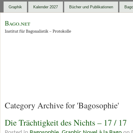
Graphik
Kalender 2027
Bücher und Publikationen
Bago
Bago.net
Institut für Bagonalistik – Protokolle
Category Archive for 'Bagosophie'
Die Trächtigkeit des Nichts – 17 / 17
Posted in
Bagosophie
,
Graphic Novel à la Bago
on D