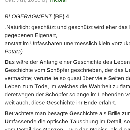
Okt. 7th, 2010 by
Nicolai
BLOGFRAGMENT
(BF) 4
„Natürlich: geschätzt und geschützt wird eher das 
gegebenen Eigenart,
anstatt im Unfassbaren unermesslich klein vorz
Patata)
D
as wäre der
A
nfang einer
G
eschichte des
L
eben
G
eschichte vom
S
chöpfer geschrieben, der das
L
vermachte; verurteilte so quasi über viele
S
eiten 
L
eben zum
T
ode, im welches die
W
ahrheit zu flat
deretwegen der
S
chöpfer solange im
L
ebenden ve
weit auch, diese
G
eschichte ihr
E
nde erfährt.
B
etrachtete man besagte
G
eschichte als
B
rille z
U
mfassende die optische
T
äuschung im
D
etail, s
vom
D
etail des
G
anzen – wie das
G
ebiss, als die