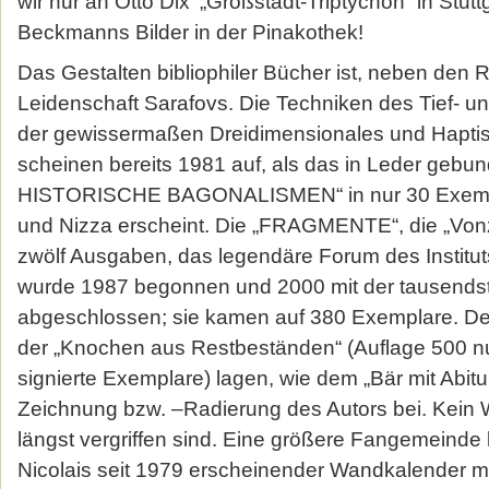
wir nur an Otto Dix‘ „Großstadt-Triptychon“ in Stut
Beckmanns Bilder in der Pinakothek!
Das Gestalten bibliophiler Bücher ist, neben den 
Leidenschaft Sarafovs. Die Techniken des Tief- u
der gewissermaßen Dreidimensionales und Haptisc
scheinen bereits 1981 auf, als das in Leder ge
HISTORISCHE BAGONALISMEN“ in nur 30 Exempl
und Nizza erscheint. Die „FRAGMENTE“, die „Vonzei
zwölf Ausgaben, das legendäre Forum des Instituts
wurde 1987 begonnen und 2000 mit der tausendst
abgeschlossen; sie kamen auf 380 Exemplare. 
der „Knochen aus Restbeständen“ (Auflage 500 n
signierte Exemplare) lagen, wie dem „Bär mit Abitur
Zeichnung bzw. –Radierung des Autors bei. Kein 
längst vergriffen sind. Eine größere Fangemeinde 
Nicolais seit 1979 erscheinender Wandkalender mi