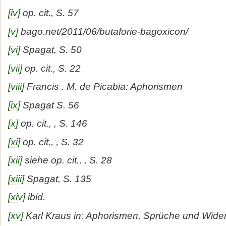
[iv]
op. cit., S. 57
[v]
bago.net/2011/06/butaforie-bagoxicon/
[vi]
Spagat, S. 50
[vii]
op. cit., S. 22
[viii]
Francis . M. de Picabia: Aphorismen
[ix]
Spagat S. 56
[x]
op. cit., , S. 146
[xi]
op. cit., , S. 32
[xii]
siehe op. cit., , S. 28
[xiii]
Spagat, S. 135
[xiv]
ibid.
[xv]
Karl Kraus in: Aphorismen, Sprüche und Wider