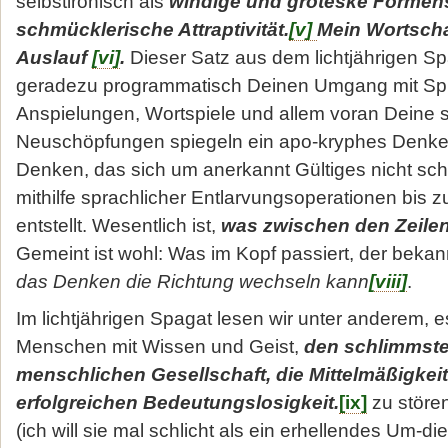
selbstironisch als
windige und gro­teske Formens
schmücklerische Attraptivität.
[v]
Mein Wortscha
Auslauf
[vi]
.
Dieser Satz aus dem lichtjährigen Sp
geradezu programmatisch Deinen Umgang mit Sp
Anspielungen, Wortspiele und allem voran Deine 
Neuschöpfungen spiegeln ein apo-kryphes Denken 
Denken, das sich um anerkannt Gültiges nicht sche
mithilfe sprachlicher Entlarvungsoperationen bis zu
entstellt. Wesentlich ist,
was zwischen den Zeilen
Gemeint ist wohl: Was im Kopf pas­siert, der bekan
das Denken die Richtung wechseln kann
[viii]
.
Im lichtjährigen Spagat lesen wir unter anderem, 
Menschen mit Wis­sen und Geist,
den schlimmste
menschlichen Gesellschaft, die Mittelmäßigkeit 
erfolgreichen Bedeutungslosigkeit.
[ix]
zu störe
(ich will sie mal schlicht als ein erhellendes Um-