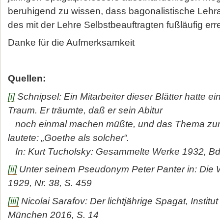
beruhigend zu wis­sen, dass bagonalistische Leh
des mit der Lehre Selbstbe­auftragten fußläufig err
Danke für die Aufmerksamkeit
Quellen:
[i]
Schnipsel: Ein Mitarbeiter dieser Blätter hatte e
Traum. Er träumte, daß er sein Abitur
noch einmal machen müßte, und das Thema zum
lautete: „Goethe als solcher“.
In: Kurt Tucholsky: Gesammelte Werke 1932, Bd.
[ii]
Unter seinem Pseudonym Peter Panter in: Die W
1929, Nr. 38, S. 459
[iii]
Nicolai Sarafov: Der lichtjährige Spagat, Institut
München 2016, S. 14