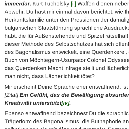
im­merdar
.
Kurt Tucholsky
[ii]
Waffen dienen neben
Abwehr. Du hast mir einmal davon be­richtet, wie Ih
Herkunftsfamilie unter den Pressionen der damalige
bulgarischen Staatsführung sprachliche Ausdruck
habt, die für Außenstehende und Spitzel rätselhaft 
dieser Methode des Selbstschutzes hat sich offen
des Bago­nalismus entwickelt, eine Querdenkerei, 
Buch von Möchtegern-Usurpator Colonel Odyssee g
das Querdenken Macht infrage stellt und lächerli
man nicht, dass Lächerlichkeit tötet?
Mir erscheint Deine Sprache eher entwaffnend, is
[Zitat]
Ein Gefühl, das die Bewältigung absurder
Kreativität unterstützt
[iv]
.
Ebenso entwaffnend bezeichnest Du die sprachlich
Trägerform des Bagonalismus, die Buthaphorie an 