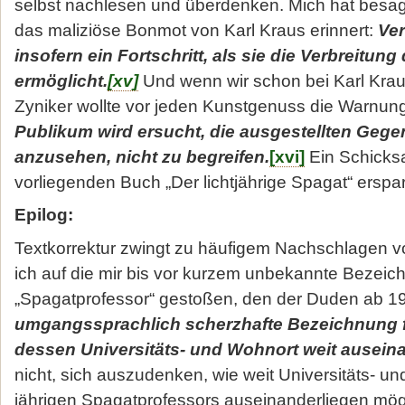
selbst nachlesen und überdenken. Mich hat besagte
das maliziöse Bonmot von Karl Kraus erinnert:
Ver
insofern ein Fortschritt, als sie die Verbreitung
ermöglicht.
[xv]
Und wenn wir schon bei Karl Kraus 
Zyniker wollte vor jeden Kunstgenuss die Warnung
Publikum wird ersucht, die ausgestellten Geg
anzusehen, nicht zu begreifen.
[xvi]
Ein Schicksa
vorliegenden Buch „Der lichtjährige Spagat“ erspa
Epilog:
Textkorrektur zwingt zu häufigem Nachschlagen v
ich auf die mir bis vor kurzem unbekannte Bezeic
„Spagatprofessor“ gestoßen, den der Duden ab 19
umgangssprachlich scherzhafte Bezeichnung fü
dessen Universitäts- und Wohnort weit ausein
nicht, sich auszudenken, wie weit Universitäts- un
jährigen Spagatprofessors auseinanderliegen mög