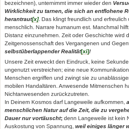
bezeichnen), unternimmt immer wieder den
Versu
Wirklichkeit zu tarnen, die sich an entflohene R
herantraut
[x]
. Das klingt freundlich und erfreuli
menschlich. Narrare humanum est. Manchmal hilft 
Distanz einzunehmen. Zeit oder Geschichte wird
Zeitgenossenschaft des Vergangenen und Gegenw
selbstüberlappender Realität
[xi]
!
Unsere Zeit erweckt den Eindruck, keine Sekunde
ungenutzt ver­streichen; eine neue Kommunikations
Menschen ergriffen und zwingt sie zu unablässig
mobilen Handaltären. Anwesende Mitmen­schen h
Nichtanwesenden zurückzutreten.
In Deinem Kosmos darf Langeweile aufkommen,
a
menschlichen Natur auf die Zeit, die zu vergeh
Dauer nur vortäuscht
;
denn Langeweile ist kein N
Auskostung von Spannung,
weil einiges länger w