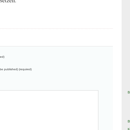
setzen.
red)
t be published) (required)
B
B
K