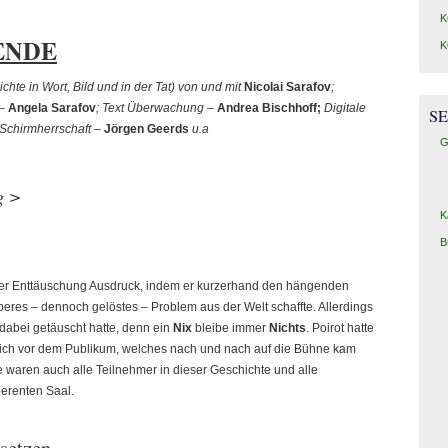
K
 ENDE
K
chte in Wort, Bild und in der Tat) von und mit
Nicolai Sarafov
;
 –
Angela Sarafov
; Text Überwachung –
Andrea Bischhoff;
Digitale
SE
d-Schirmherrschaft –
Jörgen Geerds
u.a
G
g >
K
B
iner Enttäuschung Ausdruck, indem er kurzerhand den hängenden
beres – dennoch gelöstes – Problem aus der Welt schaffte. Allerdings
 dabei getäuscht hatte, denn ein
Nix
bleibe immer
Nichts
. Poirot hatte
 sich vor dem Publikum, welches nach und nach auf die Bühne kam
ie waren auch alle Teilnehmer in dieser Geschichte und alle
eerenten Saal.