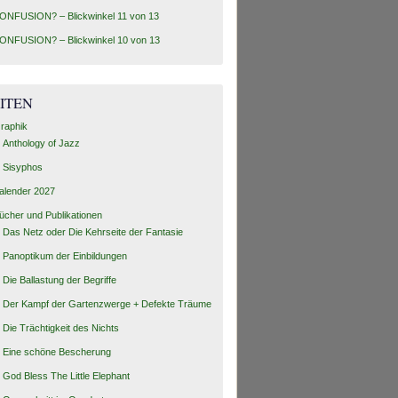
ONFUSION? – Blickwinkel 11 von 13
ONFUSION? – Blickwinkel 10 von 13
ITEN
raphik
Anthology of Jazz
Sisyphos
alender 2027
ücher und Publikationen
Das Netz oder Die Kehrseite der Fantasie
Panoptikum der Einbildungen
Die Ballastung der Begriffe
Der Kampf der Gartenzwerge + Defekte Träume
Die Trächtigkeit des Nichts
Eine schöne Bescherung
God Bless The Little Elephant