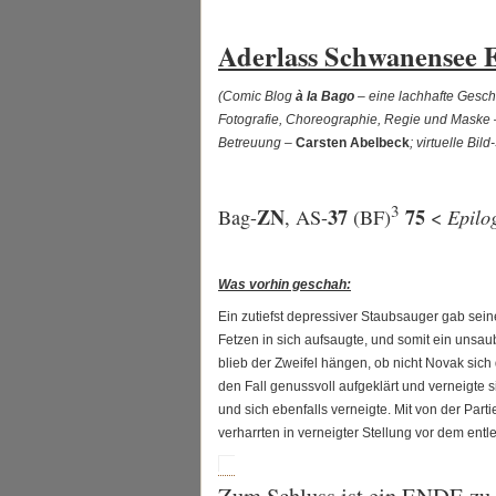
Aderlass Schwanensee
(Comic Blog
à la Bago
– eine lachhafte Geschi
Fotografie, Choreographie, Regie und Maske
Betreuung –
Carsten Abelbeck
; virtuelle Bil
3
ZN
37
75
Epilo
Bag-
, AS-
(BF)
<
Was vorhin geschah:
Ein zutiefst depressiver Staubsauger gab se
Fetzen in sich aufsaugte, und somit ein unsau
blieb der Zweifel hängen, ob nicht Novak sich
den Fall genussvoll aufgeklärt und verneigte
und sich ebenfalls verneigte. Mit von der Part
verharrten in verneigter Stellung vor dem entl