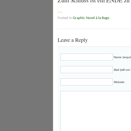
Zum Schluss ist ein ENDE zu 
Posted in
Graphic Novel à la Bago
Leave a Reply
Name (requi
Mail (will no
Website