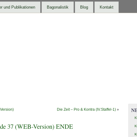
r und Publikationen
Bagonalistik
Blog
Kontakt
N
Version)
Die Zeit – Pro & Kontra (IV.Staffel-1)
»
K
sode 37 (WEB-Version) ENDE
K
K