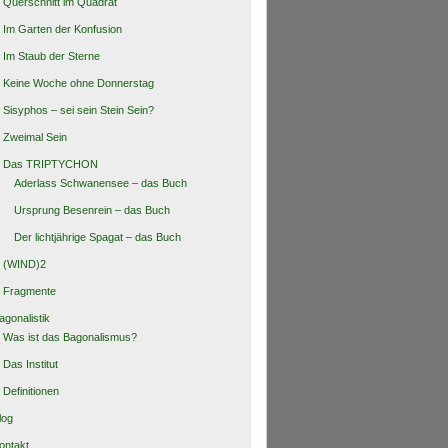
Querschnitt im Quadrat
Im Garten der Konfusion
Im Staub der Sterne
Keine Woche ohne Donnerstag
Sisyphos – sei sein Stein Sein?
Zweimal Sein
Das TRIPTYCHON
Aderlass Schwanensee – das Buch
Ursprung Besenrein – das Buch
Der lichtjährige Spagat – das Buch
(WIND)2
Fragmente
agonalistik
Was ist das Bagonalismus?
Das Institut
Definitionen
log
ontakt