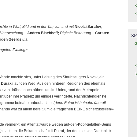
K
K
chte in Wort, Bild und in der Tat) von und mit
Nicolai Sarafov
;
t Überwachung –
Andrea Bischhoff;
Digitale Betreuung –
Carsten
SE
rgen Geerds
u.a.
G
ageien-Zwilling>
K
B
ende machte sich, unter Leitung des Staubsaugers Novak, ein
 Duraki
auf den Weg. Aus den hinteren Regionen des ehemals
e von drüben nach hüben, um im Untergrund der Metropole
rt über ihre Präsenz um einiges verringerte. Nachrichtendienste
ktogramme beinahe unbeobachtet
(denn Poirot ist beinahe überall
mando war zu allem bereit, um die fraglichen BEINE sicherzustellen∞
 vermerkt; ein Attentat wurde wegen auf-den-Kopf-gefallen-Seins
t)
machten die Bekanntschaft mit Poirot, der den meisten Durchblick