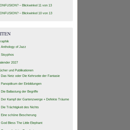
ONFUSION? – Blickwinkel 11 von 13
ONFUSION? – Blickwinkel 10 von 13
ITEN
raphik
Anthology of Jazz
Sisyphos
alender 2027
ücher und Publikationen
Das Netz oder Die Kehrseite der Fantasie
Panoptikum der Einbildungen
Die Ballastung der Begriffe
Der Kampf der Gartenzwerge + Defekte Träume
Die Trächtigkeit des Nichts
Eine schöne Bescherung
God Bless The Little Elephant