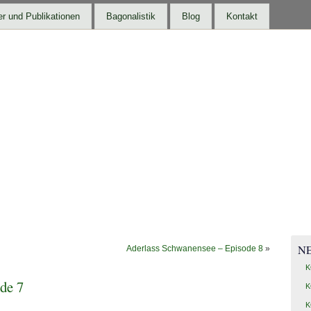
r und Publikationen
Bagonalistik
Blog
Kontakt
N
Aderlass Schwanensee – Episode 8
»
K
de 7
K
K