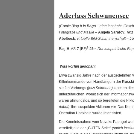
Aderlass Schwanensee
(Comic Blog
à la Bago
– eine lachhafte Geschi
Fotografie und Maske –
Angela Sarafov
; Tex
Abelbeck
; virtuelle Bild-Schirmherrschaft –
Jö
3
Bag-
H
, AS-
7
(BF)
45
<
Der telepathische Pap
Was vorhin geschah:
Etwa zwanzig Jahre nach der ausgedehnten W
Killerkommando von Handlangern der
Russki
steifen Vorhangs
(jetzt Seidenen)
krochen dies
unterzutauchen, womit sich der Informationswe
waren ahnungslos, und so bereiteten die Pi
dabei)
, ihre suspekten Aktionen vor. Das Kom
Operation Hackbein wurde intensiviert.
Die Kenntnisnahme vom Novaks Papagei wurde
vereitelt; alle der „GUTEN Seite“
(sprich Institu