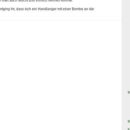
e man auch feucht und fröhlich nennen konnte.
ntging ihr, dass sich ein Handlanger mit einer Bombe an die
B
B
K