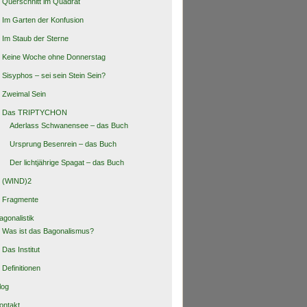
Querschnitt im Quadrat
Im Garten der Konfusion
Im Staub der Sterne
Keine Woche ohne Donnerstag
Sisyphos – sei sein Stein Sein?
Zweimal Sein
Das TRIPTYCHON
Aderlass Schwanensee – das Buch
Ursprung Besenrein – das Buch
Der lichtjährige Spagat – das Buch
(WIND)2
Fragmente
agonalistik
Was ist das Bagonalismus?
Das Institut
Definitionen
log
ontakt