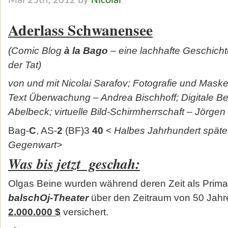
Mai 25th, 2012 by
Nicolai
Aderlass Schwanensee
(Comic Blog
à la Bago
– eine lachhafte Geschichte
der Tat)
von und mit Nicolai Sarafov; Fotografie und Mask
Text Überwachung – Andrea Bischhoff; Digitale B
Abelbeck; virtuelle Bild-Schirmherrschaft – Jörgen
Bag-
C
, AS-
2
(BF)3
40
<
Halbes Jahrhundert später
Gegenwart>
Was bis jetzt geschah:
Olgas Beine wurden während deren Zeit als Prima
balschOj-Theater
über den Zeitraum von 50 Jahr
2.000.000 $
versichert.