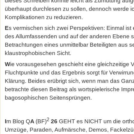
dieses Schreiben könnte leicht als Zumutung aufg
überhaupt durchlesen zu sollen, dennoch werde i
Komplikationen zu reduzieren.
E
s vermischen sich zwei Perspektiven: Einmal ist 
des Allumfassenden und auf der anderen Ebene si
Betrachtungen eines unmittelbar Beteiligten aus s
klaustrophobischen Sicht.
W
ie vorausgesehen geschieht eine gleichzeitige 
Fluchtpunkte und das Ergebnis sorgt für Verwirru
Klärung. Beides erübrigt sich, wenn man das Ganze 
betrachte diesen Beitrag als wortspielerische Imp
bagosophischen Seitensprüngen.
2
I
m Blog Q
A
(BF)
26
GEHT es NICHT um die ortho
Umzüge, Paraden, Aufmärsche, Demos, Fackelzü