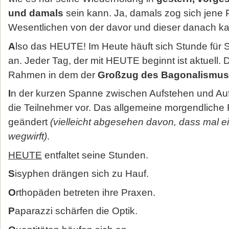
und damals
sein kann. Ja, damals zog sich jene P
Wesentlichen von der davor und dieser danach k
A
lso das HEUTE! Im Heute häuft sich Stunde für 
an. Jeder Tag, der mit HEUTE beginnt ist aktuell. D
Rahmen in dem der
Großzug des Bagonalismus
I
n der kurzen Spanne zwischen Aufstehen und Auf
die Teilnehmer vor. Das allgemeine morgendliche 
geändert
(vielleicht abgesehen davon, dass mal 
wegwirft)
.
HEUTE
entfaltet seine Stunden.
S
isyphen drängen sich zu Hauf.
O
rthopäden betreten ihre Praxen.
P
aparazzi schärfen die Optik.