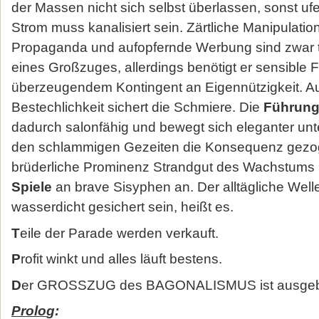
der Massen nicht sich selbst überlassen, sonst ufe
Strom muss kanalisiert sein. Zärtliche Manipulati
Propaganda und aufopfernde Werbung sind zwar tra
eines Großzuges, allerdings benötigt er sensible 
überzeugendem Kontingent an Eigennützigkeit. A
Bestechlichkeit sichert die Schmiere. Die
Führun
dadurch salonfähig und bewegt sich eleganter un
den schlammigen Gezeiten die Konsequenz gezoge
brüderliche Prominenz Strandgut des Wachstums 
Spiele
an brave Sisyphen an. Der alltägliche We
wasserdicht gesichert sein, heißt es.
T
eile der Parade werden verkauft.
P
rofit winkt und alles läuft bestens.
D
er GROSSZUG des BAGONALISMUS ist ausgeb
Prolo
g: