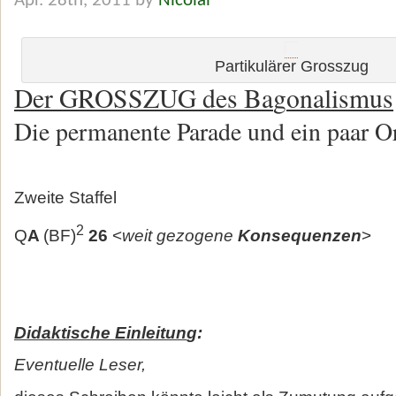
Apr. 28th, 2011 by
Nicolai
Partikulärer Grosszug
Der GROSSZUG des Ba
g
onalismus
Die permanente Parade und ein paar O
Zweite Staffel
2
Q
A
(BF)
26
<
weit gezogene
Konsequenzen
>
Didaktische Einleitun
g:
Eventuelle Leser,