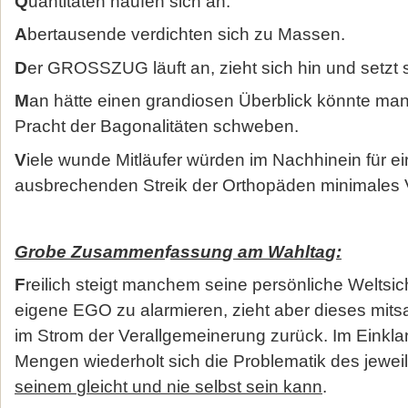
Q
uantitäten häufen sich an.
A
bertausende verdichten sich zu Massen.
D
er GROSSZUG läuft an, zieht sich hin und setzt si
M
an hätte einen grandiosen Überblick könnte ma
Pracht der Bagonalitäten schweben.
V
iele wunde Mitläufer würden im Nachhinein für ei
ausbrechenden Streik der Orthopäden minimales 
Grobe Zusammen
f
assun
g
am Wahlta
g
:
F
reilich steigt manchem seine persönliche Weltsi
eigene EGO zu alarmieren, zieht aber dieses mitsa
im Strom der Verallgemeinerung zurück. Im Einklan
Mengen wiederholt sich die Problematik des jewei
seinem
g
leicht und nie selbst sein kann
.