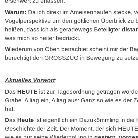
erschwert zu erfassen.
Warum:
Da ich direkt im Ameisenhaufen stecke, v
Vogelperspektive um den göttlichen Überblick zu 
heißen, dass ich als geradewegs Beteiligter
dista
was mich so heiter bedrückt.
W
iederum von Oben betrachtet scheint mir der B
berechtigt den GROSSZUG in Bewegung zu setzen.
Aktuelles Vorwort
:
D
as
HEUTE
ist zur Tagesordnung getragen word
Grabe. Alltag ein, Alltag aus: Ganz so wie es der 
hat.
D
as
Heute
ist eigentlich ein Dazukömmling in die
Geschichte der Zeit. Der Moment, der sich HEUTE n
wie es nur seine Wiederholung in
gestern, vorges