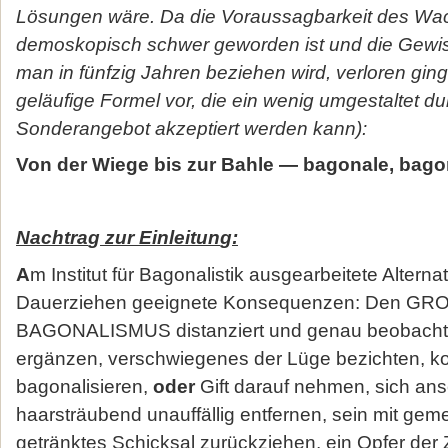
Lösungen wäre. Da die Voraussagbarkeit des W
demoskopisch schwer geworden ist und die Gewiss
man in fünfzig Jahren beziehen wird, verloren ging
geläufige Formel vor, die ein wenig umgestaltet d
Sonderangebot akzeptiert werden kann):
Von der Wiege bis zur Bahle — bagonale, bago
Nachtra
g
zur Einleitun
g
:
A
m Institut für Bagonalistik ausgearbeitete Alterna
Dauerziehen geeignete Konsequenzen: Den G
BAGONALISMUS distanziert und genau beobachte
ergänzen, verschwiegenes der Lüge bezichten, ko
bagonalisieren,
oder
Gift darauf nehmen, sich an
haarsträubend unauffällig entfernen, sein mit ge
getränktes Schicksal zurückziehen, ein Opfer der 