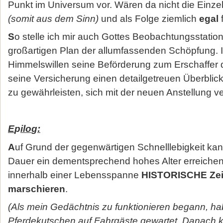
Punkt im Universum vor. Wären da nicht die Einzel
(somit aus dem Sinn)
und als Folge ziemlich
egal
f
S
o stelle ich mir auch Gottes Beobachtungsstation
großartigen Plan der allumfassenden Schöpfung. I
Himmelswillen seine Beförderung zum Erschaffer
seine Versicherung einen detailgetreuen Überblic
zu gewährleisten, sich mit der neuen Anstellung v
E
p
ilo
g
:
A
uf Grund der gegenwärtigen Schnelllebigkeit kann
Dauer ein dementsprechend hohes Alter erreichen
innerhalb einer Lebensspanne
HISTORISCHE Zei
marschieren
.
(Als mein Gedächtnis zu funktionieren begann, 
Pferdekutschen auf Fahrgäste gewartet. Danac